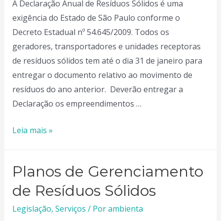
A Declaração Anual de Resíduos Sólidos é uma
de
exigência do Estado de São Paulo conforme o
Interesse
Decreto Estadual nº 54.645/2009. Todos os
Ambiental
geradores, transportadores e unidades receptoras
de resíduos sólidos tem até o dia 31 de janeiro para
entregar o documento relativo ao movimento de
resíduos do ano anterior. Deverão entregar a
Declaração os empreendimentos …
Declaração
Leia mais »
Anual
de
Planos de Gerenciamento
Resíduos
Sólidos
de Resíduos Sólidos
Legislação
,
Serviços
/ Por
ambienta