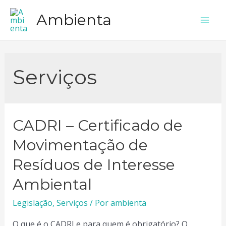
Ir
Ambienta
para
Mai
o
Men
conteúdo
Serviços
CADRI – Certificado de
Movimentação de
Resíduos de Interesse
Ambiental
Legislação
,
Serviços
/ Por
ambienta
O que é o CADRI e para quem é obrigatório? O