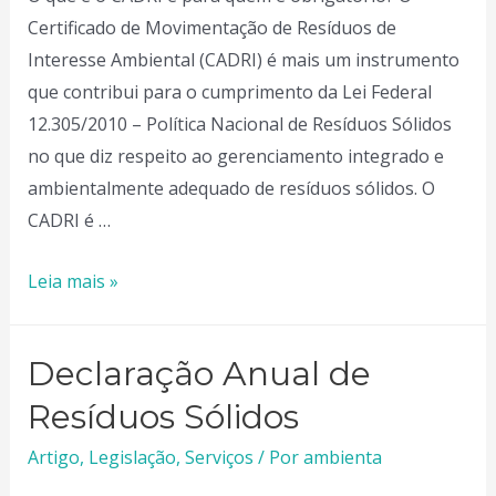
Certificado de Movimentação de Resíduos de
Interesse Ambiental (CADRI) é mais um instrumento
que contribui para o cumprimento da Lei Federal
12.305/2010 – Política Nacional de Resíduos Sólidos
no que diz respeito ao gerenciamento integrado e
ambientalmente adequado de resíduos sólidos. O
CADRI é …
CADRI
Leia mais »
–
Certificado
Declaração Anual de
de
Movimentação
Resíduos Sólidos
de
Artigo
,
Legislação
,
Serviços
/ Por
ambienta
Resíduos