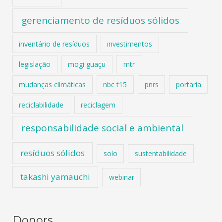
gerenciamento de resíduos sólidos
inventário de resíduos
investimentos
legislação
mogi guaçu
mtr
mudanças climáticas
nbc t15
pnrs
portaria
reciclabilidade
reciclagem
responsabilidade social e ambiental
resíduos sólidos
solo
sustentabilidade
takashi yamauchi
webinar
Donors