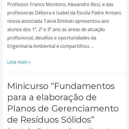
Professor Franco Montoro, Alexandro Ricci, e das
professoras Débora e Isabel da Escola Padre Armani,
nossa associada Tainá Bimbati apresentou aos
alunos dos 1º, 2º e 3º ano as áreas de atuação
profissional, desafios e oportunidades da
Engenharia Ambiental e compartilhou …
Roda
Leia mais »
de
Conversa
Minicurso “Fundamentos
sobre
profissões
para a elaboração de
–
Planos de Gerenciamento
E.E.
de Resíduos Sólidos”​
Padre
Armani