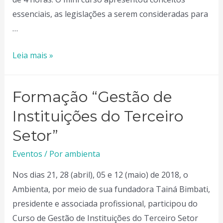
essenciais, as legislações a serem consideradas para
…
Minicurso
Leia mais »
“Fundamentos
para
Formação “Gestão de
a
elaboração
Instituições do Terceiro
de
Setor”​
Planos
Eventos
/ Por
ambienta
de
Gerenciamento
Nos dias 21, 28 (abril), 05 e 12 (maio) de 2018, o
de
Ambienta, por meio de sua fundadora Tainá Bimbati,
Resíduos
presidente e associada profissional, participou do
Sólidos”​
Curso de Gestão de Instituições do Terceiro Setor