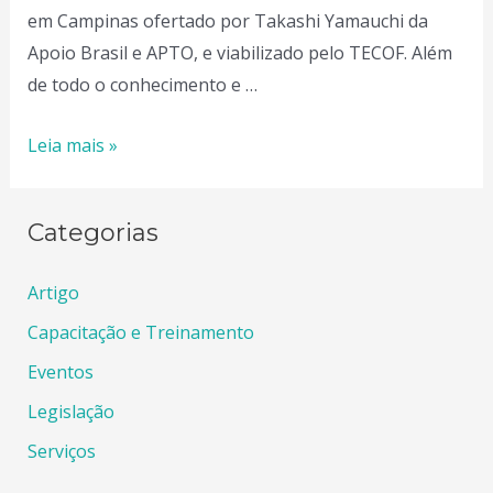
em Campinas ofertado por Takashi Yamauchi da
Apoio Brasil e APTO, e viabilizado pelo TECOF. Além
de todo o conhecimento e …
Formação
Leia mais »
“Gestão
de
Categorias
Instituições
do
Artigo
Terceiro
Capacitação e Treinamento
Setor”​
Eventos
Legislação
Serviços