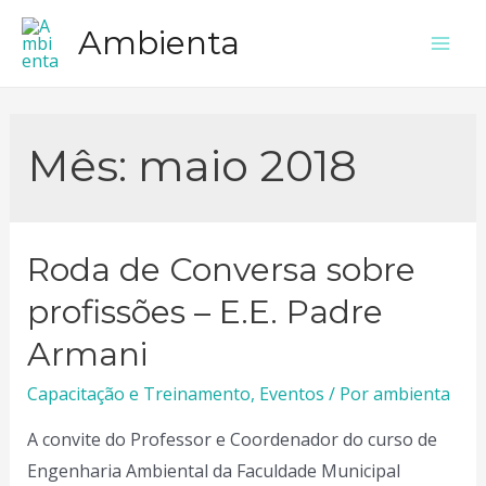
Ir
Ambienta
para
Mai
o
Men
conteúdo
Mês:
maio 2018
Roda de Conversa sobre
profissões – E.E. Padre
Armani
Capacitação e Treinamento
,
Eventos
/ Por
ambienta
A convite do Professor e Coordenador do curso de
Engenharia Ambiental da Faculdade Municipal