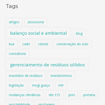
Tags
artigos
assessoria
balanço social e ambiental
blog
bsa
cadri
cetesb
conservação do solo
consultoria
gerenciamento de resíduos sólidos
inventário de resíduos
investimentos
legislação
mogi guaçu
mtr
mudanças climáticas
nbc t15
pnrs
portaria
reciclabilidade
reciclagem