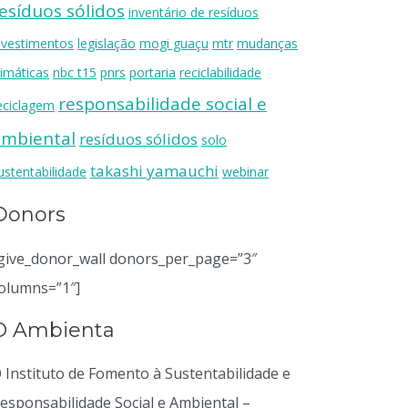
esíduos sólidos
inventário de resíduos
nvestimentos
legislação
mogi guaçu
mtr
mudanças
limáticas
nbc t15
pnrs
portaria
reciclabilidade
responsabilidade social e
eciclagem
ambiental
resíduos sólidos
solo
takashi yamauchi
ustentabilidade
webinar
Donors
give_donor_wall donors_per_page=”3″
olumns=”1″]
O Ambienta
 Instituto de Fomento à Sustentabilidade e
esponsabilidade Social e Ambiental –