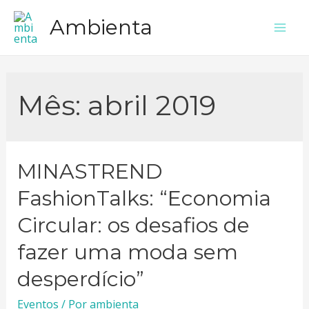
Ir
Ambienta
para
Mai
o
Men
conteúdo
Mês:
abril 2019
MINASTREND
FashionTalks: “Economia
Circular: os desafios de
fazer uma moda sem
desperdício”
Eventos
/ Por
ambienta