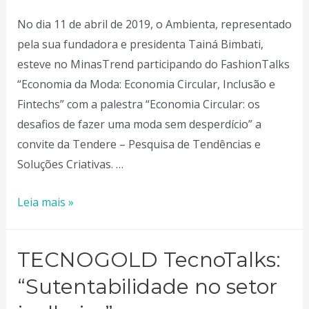
No dia 11 de abril de 2019, o Ambienta, representado
pela sua fundadora e presidenta Tainá Bimbati,
esteve no MinasTrend participando do FashionTalks
“Economia da Moda: Economia Circular, Inclusão e
Fintechs” com a palestra “Economia Circular: os
desafios de fazer uma moda sem desperdício” a
convite da Tendere – Pesquisa de Tendências e
Soluções Criativas. …
MINASTREND
Leia mais »
FashionTalks:
“Economia
TECNOGOLD TecnoTalks:
Circular:
os
“Sutentabilidade no setor
desafios