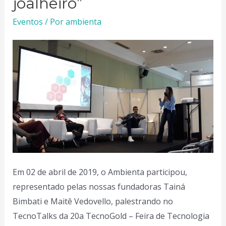
joalheiro”​
de
Eventos
/ Por
ambienta
fazer
uma
moda
sem
desperdício”
Em 02 de abril de 2019, o Ambienta participou,
representado pelas nossas fundadoras Tainá
Bimbati e Maitê Vedovello, palestrando no
TecnoTalks da 20a TecnoGold – Feira de Tecnologia