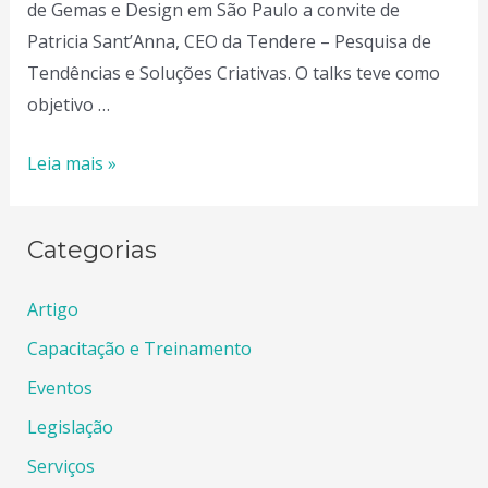
de Gemas e Design em São Paulo a convite de
Patricia Sant’Anna, CEO da Tendere – Pesquisa de
Tendências e Soluções Criativas. O talks teve como
objetivo …
TECNOGOLD
Leia mais »
TecnoTalks:
“Sutentabilidade
Categorias
no
setor
Artigo
joalheiro”​
Capacitação e Treinamento
Eventos
Legislação
Serviços