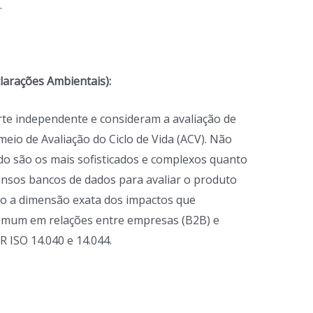
.
larações Ambientais):
rte independente e consideram a avaliação de
 me
io de Avaliação do
Ciclo de Vida (ACV). Não
do são os mais sofisticados e complexos quanto
ensos bancos de dados para avaliar o produto
do a dimensão exata dos impactos que
omum em relações entre empresas (B2B) e
 ISO 14.040 e 14.044.