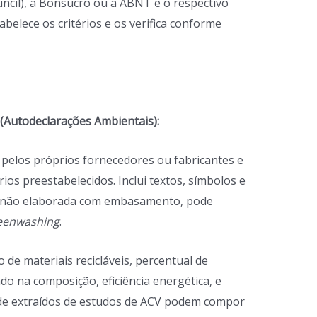
ncil), a Bonsucro ou a ABNT e o respectivo
belece os critérios e os verifica conforme
(Autodeclarações Ambientais):
s pelos próprios fornecedores ou fabricantes e
rios preestabelecidos. Inclui textos, símbolos e
Se não elaborada com embasamento, pode
eenwashing
.
 de materiais recicláveis, percentual de
do na composição, eficiência energética, e
ade extraídos de estudos de ACV podem compor