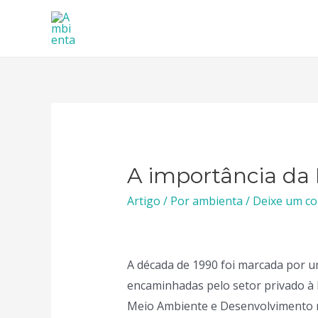
Ir
para
o
conteúdo
A importância da
Artigo
/ Por
ambienta
/
Deixe um c
A década de 1990 foi marcada por um
encaminhadas pelo setor privado à 
Meio Ambiente e Desenvolvimento re