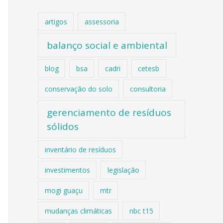
artigos
assessoria
balanço social e ambiental
blog
bsa
cadri
cetesb
conservação do solo
consultoria
gerenciamento de resíduos
sólidos
inventário de resíduos
investimentos
legislação
mogi guaçu
mtr
mudanças climáticas
nbc t15