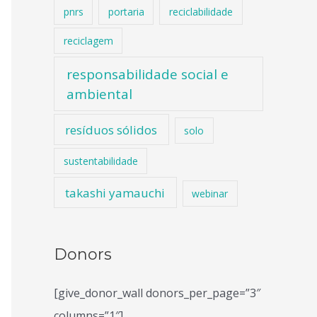
pnrs
portaria
reciclabilidade
reciclagem
responsabilidade social e
ambiental
resíduos sólidos
solo
sustentabilidade
takashi yamauchi
webinar
Donors
[give_donor_wall donors_per_page=”3″
columns=”1″]