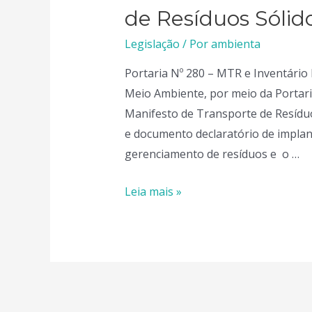
de Resíduos Sólid
Legislação
/ Por
ambienta
Portaria Nº 280 – MTR e Inventário 
Meio Ambiente, por meio da Portaria
Manifesto de Transporte de Resídu
e documento declaratório de implan
gerenciamento de resíduos e o …
Portaria
Leia mais »
280
–
MTR
e
Inventário