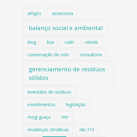
artigos
assessoria
balanço social e ambiental
blog
bsa
cadri
cetesb
conservação do solo
consultoria
gerenciamento de resíduos
sólidos
inventário de resíduos
investimentos
legislação
mogi guaçu
mtr
mudanças climáticas
nbc t15