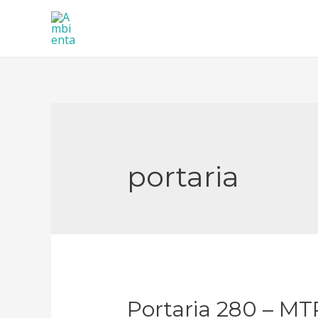
Ir
para
o
conteúdo
portaria
Portaria 280 – MT