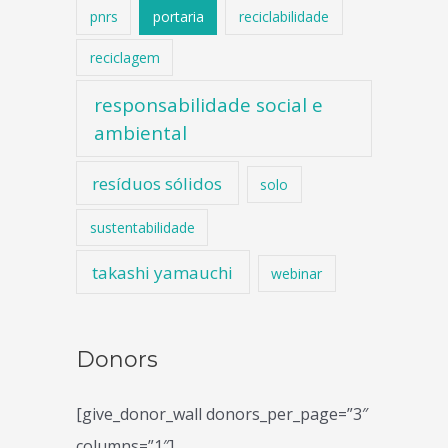
pnrs
portaria
reciclabilidade
reciclagem
responsabilidade social e
ambiental
resíduos sólidos
solo
sustentabilidade
takashi yamauchi
webinar
Donors
[give_donor_wall donors_per_page=”3″
columns=”1″]